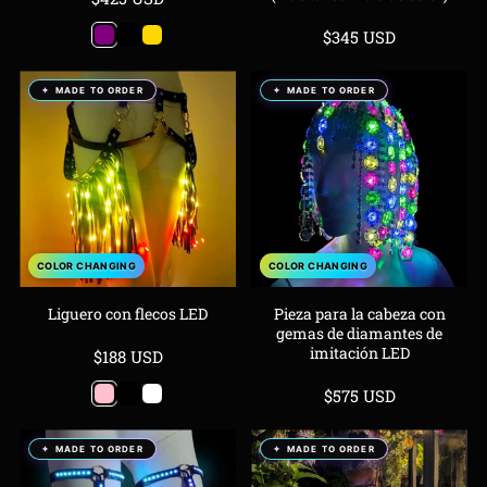
de
Precio
Purple
Black
Gold
$345 USD
venta
de
venta
MADE TO ORDER
MADE TO ORDER
COLOR CHANGING
COLOR CHANGING
Liguero con flecos LED
Pieza para la cabeza con
gemas de diamantes de
imitación LED
Precio
$188 USD
de
Precio
Pink
Black
White
$575 USD
venta
de
venta
MADE TO ORDER
MADE TO ORDER