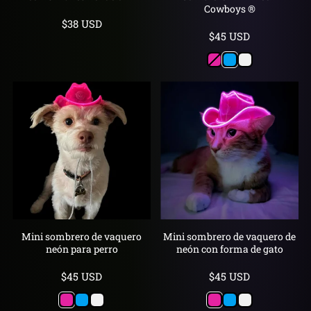
Cowboys ®
Precio
$38 USD
Precio
$45 USD
de
de
venta
Rosa
Azul
Claro
venta
Mini sombrero de vaquero
Mini sombrero de vaquero de
neón para perro
neón con forma de gato
Precio
Precio
$45 USD
$45 USD
de
de
Rosa
Azul
Claro
Rosa
Azul
Claro
venta
venta