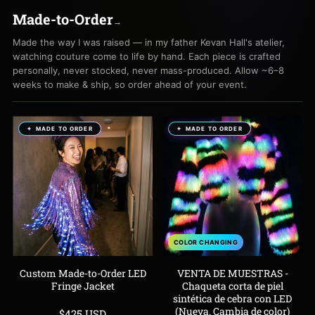
oscuridad)
la
Made-to-Order
→
oscuridad)
Made the way I was raised — in my father Kevan Hall's atelier,
watching couture come to life by hand. Each piece is crafted
personally, never stocked, never mass-produced. Allow ~6–8
weeks to make & ship, so order ahead of your event.
MADE TO ORDER
MADE TO ORDER
COLOR CHANGING
Custom Made-to-Order LED
VENTA DE MUESTRAS -
Fringe Jacket
Chaqueta corta de piel
sintética de cebra con LED
(Nueva. Cambia de color)
Precio
$425 USD