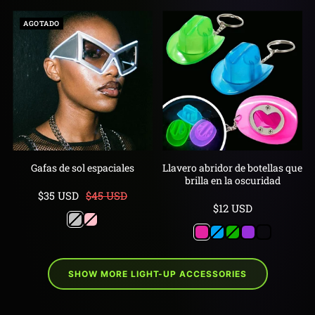
AGOTADO
Gafas de sol espaciales
Llavero abridor de botellas que
brilla en la oscuridad
Precio
Precio
$35 USD
$45 USD
Precio
$12 USD
de
normal
Silver
Pink
de
venta
Rosa
Azul
Verde
Púrpura
Brillantin
venta
(NO
transpare
brilla
(NO
SHOW MORE LIGHT-UP ACCESSORIES
en
brilla
la
en