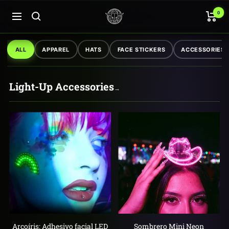
Saltar
Neon
0
al
Navigación
Cowboys
contenido
Accesorios iluminados par
ALL
APPAREL
HATS
FACE STICKERS
ACCESSORIES
Light-Up Accessories
→
Arcoíris: Adhesivo facial LED
Sombrero Mini Neon