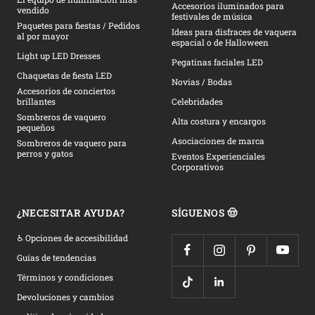
Accesorios iluminados para
vendido
festivales de música
Paquetes para fiestas / Pedidos
Ideas para disfraces de vaquera
al por mayor
espacial o de Halloween
Light up LED Dresses
Pegatinas faciales LED
Chaquetas de fiesta LED
Novias / Bodas
Accesorios de conciertos
brillantes
Celebridades
Sombreros de vaquero
Alta costura y encargos
pequeños
Asociaciones de marca
Sombreros de vaquero para
perros y gatos
Eventos Experienciales
Corporativos
¿NECESITAR AYUDA?
SÍGUENOS 🤠
♿ Opciones de accesibilidad
Guías de tendencias
Términos y condiciones
Devoluciones y cambios