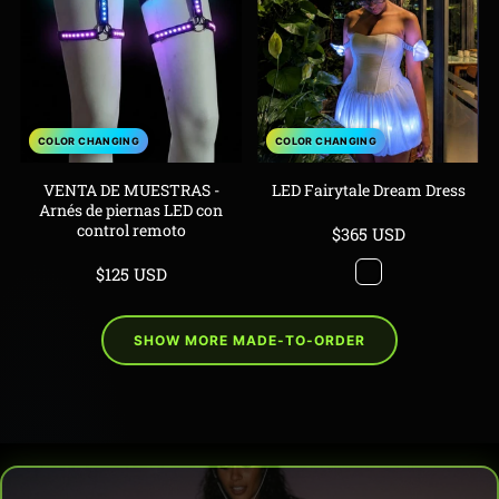
COLOR CHANGING
COLOR CHANGING
VENTA DE MUESTRAS -
LED Fairytale Dream Dress
Arnés de piernas LED con
control remoto
Precio
$365 USD
de
Precio
$125 USD
Color
venta
de
Changing
venta
SHOW MORE MADE-TO-ORDER